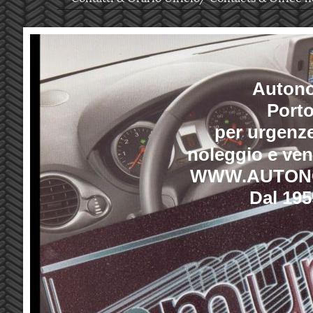
Autono
Port
per urgenze
noleggio e ven
WWW.AUTON
Dal 195