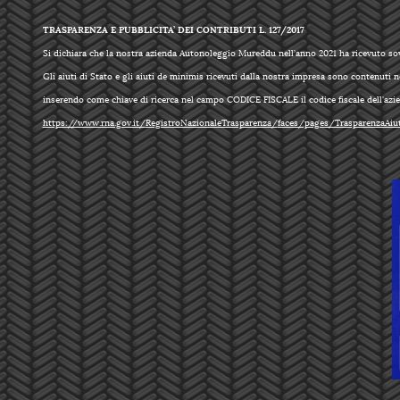
TRASPARENZA E PUBBLICITA’ DEI CONTRIBUTI L. 127/2017
Si dichiara che la nostra azienda Autonoleggio Mureddu nell’anno 2021 ha ricevuto sovv
Gli aiuti di Stato e gli aiuti de minimis ricevuti dalla nostra impresa sono contenuti nel
inserendo come chiave di ricerca nel campo CODICE FISCALE il codice fiscale dell'azi
https://www.rna.gov.it/
RegistroNazionaleTrasparenza/
faces/pages/TrasparenzaAiut