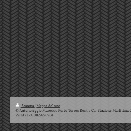
Stampa
|
Mappa del sito
© Autonoleggio Mureddu Porto Torres Rent a Car Stazione Marittima 
Partita IVA:01129270904