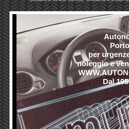
Autono
Port
per urgenze
noleggio e ven
WWW.AUTON
Dal 195