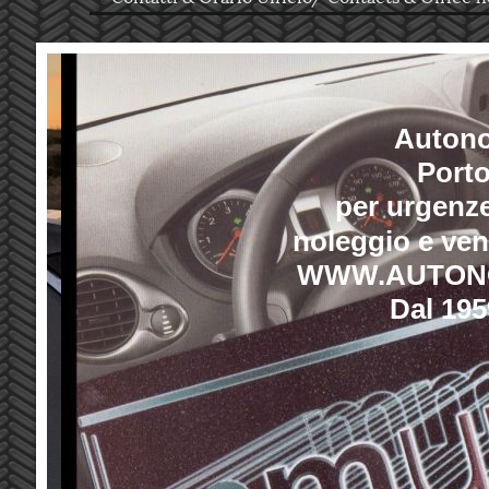
Autono
Port
per urgenze
noleggio e ven
WWW.AUTON
Dal 195