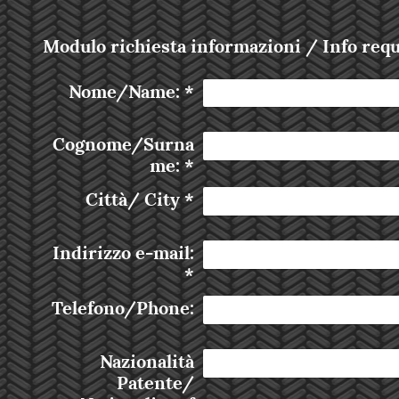
Modulo richiesta informazioni / Info req
Nome/Name:
*
Cognome/Surna
me:
*
Città/ City
*
Indirizzo e-mail:
*
Telefono/Phone:
Nazionalità
Patente/